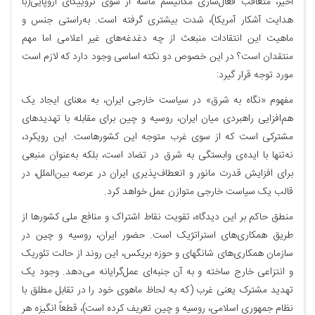
اخیر، متعاقب فعال‌سازی مکانیسم ماشه از سوی تروییکای اروپایی(با
هدایت آشکار آمریکا)، شدت بیشتری گرفته است. به‌راستی جنس و
ماهیت این انتقادات منبعث از چه دغدغه‌های غیر اعلامی اما مهم
منتقدان است؟ در این خصوص دو نکته اساسی وجود دارد که لازم است
مورد توجه قرار گیرد:
مفهوم «نگاه به شرق» در سیاست خارجی ایران، به معنای ایجاد یک
هم‌افزایی راهبردی میان ایران، روسیه و چین برای مقابله با تهدیدهای
مشترکی است که از سوی غرب متوجه این کشورهاست. این رویکرد،
نه‌تنها با ایده‌ی وابستگی به شرق در تضاد است، بلکه به‌عنوان منبعی
برای افزایش قدرت مانور و انعطاف‌پذیری ایران در عرصه بین‌الملل، در
قالب یک سیاست خارجی متوازن عمل خواهد کرد.
منطق حاکم بر این دیدگاه، تقویت نقاط اشتراک و منافع ملی کشورها از
طریق همکاری‌های استراتژیک است. حضور ایران، روسیه و چین در
سازمان همکاری‌های شانگهای و حوزه بریکس، این روند از حالت تئوریک
و انتزاعی خارج ساخته و به آن جنبه‌ای عمل‌گرایانه می‌دهد. وجود یک
تهدید مشترک یعنی غرب (که به لحاظ ماهوی خود را در تقابل مطلق با
نظام جمهوری اسلامی، روسیه و چین تعریف کرده است)، قطعاً انگیزه هر