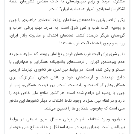
مشترک آمریکا و رژیم صهیونیستی به خاک مقدس کشورمان نقطه
آشکارساز استراتژی "مهار همه‌جانبه ایران" است.
یکی از اصلی‌ترین دغدغه‌های منتقدان روابط اقتصادی -راهبردی با چین
و روسیه، اثبات غرب و نفی شرق است. به عبارت بهتر، برخی احزاب و
گروه‌های غربگرا درصدد کشف نمادهای اختلاف و مغایرت رفتار ایران،
روسیه و چین با هدف اثبات غرب هستند!
نفی شرق برای اثبات غرب همان فرمول نخ‌نمایی بوده که سال‌ها منجر به
عدم بهره‌مندی تهران از فرصت‌های واقع‌بینانه همگرایی و هم‌افزایی با
مسکو و پکن شده است. در روابط بین‌الملل، هر کشوری نیازمند ارزیابی
دقیق تهدیدها و فرصت‌های خود و یافتن شرکای استراتژیک برای
همکاری‌های کوتاه‌مدت و بلندمدت است. این فرصت همکاری، پس از
چین، با روسیه نیز فراهم شده است. هر کشور، منافع ملی خاص خود را
دارد و در نظام بین‌الملل، با وجود نقاط اختلاف با دیگر کشورها، این منافع
ملی است که چارچوب همکاری‌ها را تعیین می‌کند.
بنابراین، وجود اختلاف نظر در برخی مسائل، امری طبیعی در روابط
بین‌الملل است. بنابراین باید در سایه استقلال و حفظ منافع ملی خود، از