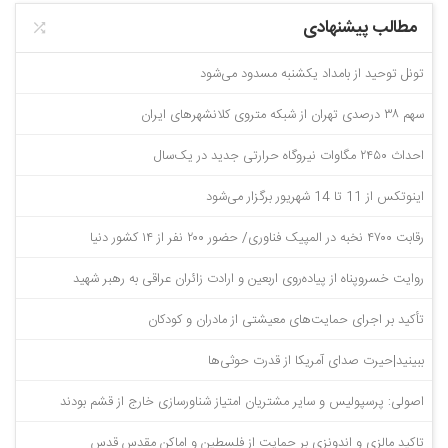
مطالب پیشنهادی
تونل توحید از بامداد یکشنبه مسدود می‌شود
سهم ۳۸ درصدی تهران از شبکه متروی کلانشهرهای ایران
احداث ۲۴۵۰ مگاوات نیروگاه حرارتی جدید در یک‌سال
اینوتکس از 11 تا 14 شهریور برگزار می‌شود
رقابت ۴۷۰۰ نخبه در المپیک فناوری/ حضور ۲۰۰ نفر از ۱۴ کشور دنیا
روایت خسروپناه از پیاده‌روی اربعین و ارادت زائران عراقی به رهبر شهید
تأکید بر اجرای حمایت‌های معیشتی از مادران و کودکان
ببینید|حیرت صدای آمریکا از قدرت حوثی‌ها
اصولی: پرسپولیس و سایر مشتریان امتیاز شناورسازی خارج از قشم بودند
تاکید مالزی و اندونزی بر حمایت از فلسطین و اماکن مقدس قدس