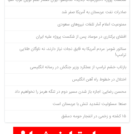
شکست پروژه «خاورمیانه جدید» نتانیاهو؛ ایران معمار نظم نوین غرب آسیا
صادرات نفت عربستان به آمریکا صفر شد
ممنوعیت اعلام آمار تلفات نیروهای سعودی
افشای برکناری در موساد پس از شکست پروژه علیه ایران
سناتور شومر: مردم آمریکا به قایق نجات نیاز دارند، نه ناوگان طلایی
ترامپ!
بازتاب خشم ترامپ از عملکرد وزیر جنگش در رسانه انگلیسی
اختلال در خطوط راه آهن انگلیس
محسن رضایی: اجازه باز شدن مسیر دوم در تنگه هرمز را نخواهیم داد
صنعا: مسئولیت تشدید تنش با عربستان است
۱۵ کشته و زخمی در انفجار حومه دمشق