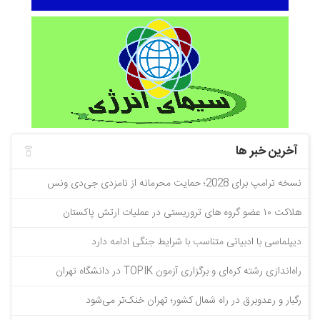
آخرین خبر ها
نسخه ترامپ برای 2028؛ حمایت محرمانه از نامزدی جی‌دی ونس
هلاکت ۱۰ عضو گروه های تروریستی در عملیات ارتش پاکستان
دیپلماسی با ادبیاتی متناسب با شرایط جنگی ادامه دارد
راه‌اندازی رشته کره‌ای و برگزاری آزمون TOPIK در دانشگاه تهران
رگبار و رعدوبرق در راه شمال کشور؛ تهران خنک‌تر می‌شود