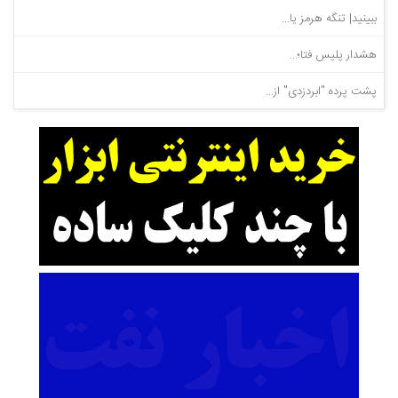
ببینید| تنگه هرمز یا...
هشدار پلیس فتا؛...
پشت پرده "ابردزدی" از...